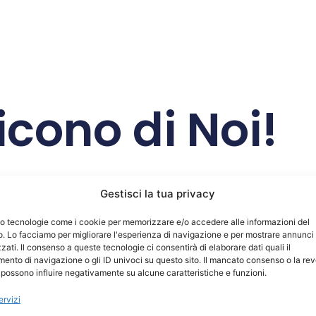
cono di Noi!
Gestisci la tua privacy
danilo scopelliti
Carlo Genovese
2025-04-18
2025-04-17
mo tecnologie come i cookie per memorizzare e/o accedere alle informazioni del
o. Lo facciamo per migliorare l'esperienza di navigazione e per mostrare annunci
zati. Il consenso a queste tecnologie ci consentirà di elaborare dati quali il
Centro Assistenza Daikin
Competenza, professionalità
ento di navigazione o gli ID univoci su questo sito. Il mancato consenso o la re
ottimo, personale
e disponibilità al… nostro
possono influire negativamente su alcune caratteristiche e funzioni.
specializzato e sempre
servizio. Consigliato 10+
disponibile 24 su 24.
ervizi