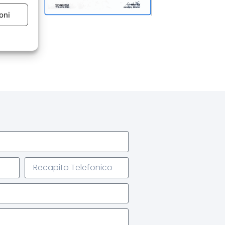
lasciata all interno del mio
oni
locale.