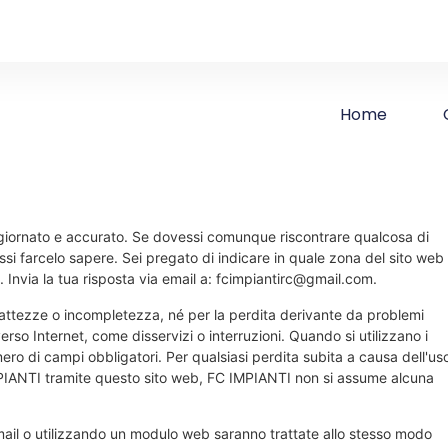
Home
iornato e accurato. Se dovessi comunque riscontrare qualcosa di
ssi farcelo sapere. Sei pregato di indicare in quale zona del sito web
 Invia la tua risposta via email a:
fcimpiantirc@
gmail.com
.
sattezze o incompletezza, né per la perdita derivante da problemi
verso Internet, come disservizi o interruzioni. Quando si utilizzano i
ero di campi obbligatori. Per qualsiasi perdita subita a causa dell'us
 IMPIANTI tramite questo sito web, FC IMPIANTI non si assume alcuna
-mail o utilizzando un modulo web saranno trattate allo stesso modo