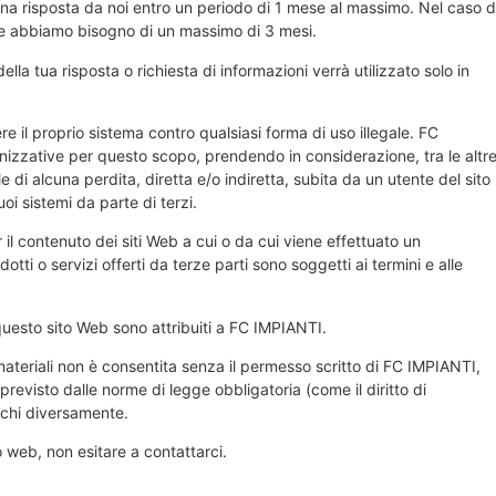
i una risposta da noi entro un periodo di 1 mese al massimo. Nel caso d
se abbiamo bisogno di un massimo di 3 mesi.
lla tua risposta o richiesta di informazioni verrà utilizzato solo in
e il proprio sistema contro qualsiasi forma di uso illegale. FC
zzative per questo scopo, prendendo in considerazione, tra le altr
e di alcuna perdita, diretta e/o indiretta, subita da un utente del sito
oi sistemi da parte di terzi.
l contenuto dei siti Web a cui o da cui viene effettuato un
otti o servizi offerti da terze parti sono soggetti ai termini e alle
di questo sito Web sono attribuiti a FC IMPIANTI.
 materiali non è consentita senza il permesso scritto di FC IMPIANTI,
revisto dalle norme di legge obbligatoria (come il diritto di
ichi diversamente.
 web, non esitare a contattarci.