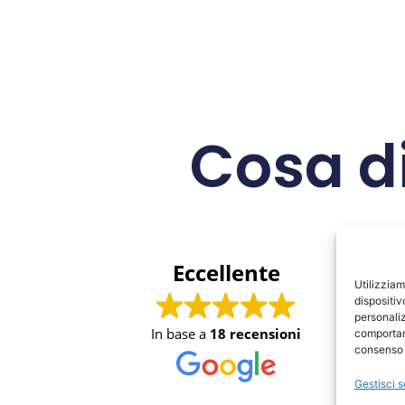
Cosa di
Eccellente
Utilizzia
dispositiv
personaliz
In base a
18 recensioni
comportam
consenso 
Gestisci s