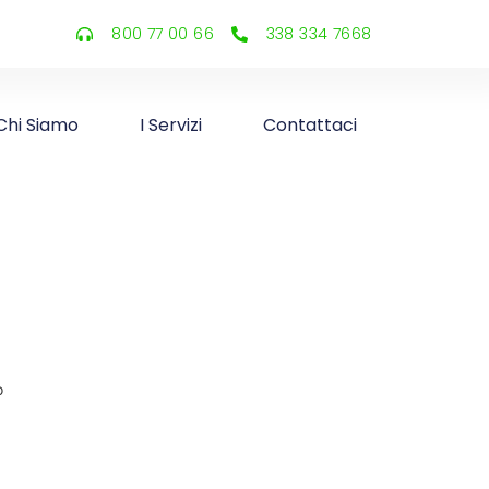
800 77 00 66
338 334 7668​
Chi Siamo
I Servizi
Contattaci
o